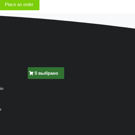
0 выбрано
io
о
-