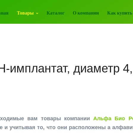
вная
Товары
Каталог
О компании
Как купить
H-имплантат, диаметр 4,
бходимые вам товары компании
Альфа Био Ро
е и учитывая то, что они расположены а алфави