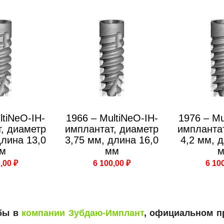
ltiNeO-IH-
1966 – MultiNeO-IH-
1976 – Mu
, диаметр
имплантат, диаметр
импланта
длина 13,0
3,75 мм, длина 16,0
4,2 мм, 
м
мм
,00 ₽
6 100,00 ₽
6 10
убы в
компании Зубдаю-Имплант
, официальном п