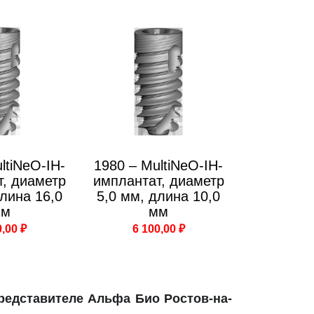
ltiNeO-IH-
1980 – MultiNeO-IH-
т, диаметр
имплантат, диаметр
длина 16,0
5,0 мм, длина 10,0
мм
мм
0,00 ₽
6 100,00 ₽
редставителе Альфа Био Ростов-на-