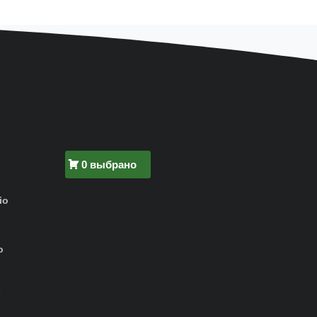
0 выбрано
io
о
-