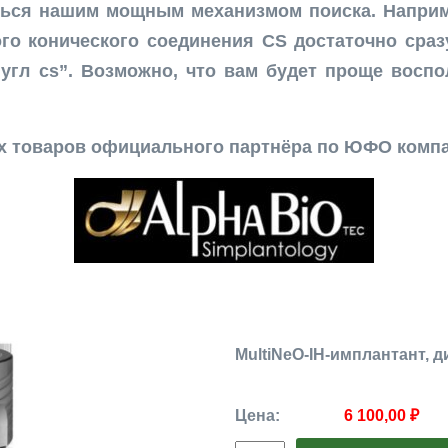
ться нашим мощным механизмом поиска. Наприм
го конического соединения CS достаточно сраз
т угл cs”. Возможно, что вам будет проще восп
ех товаров официального партнёра по ЮФО комп
MultiNeO-IH-имплантант, д
Цена:
6 100,00 ₽