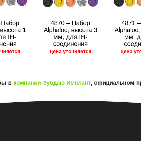
 Набор
4870 – Набор
4871 
 высота 1
Alphaloc, высота 3
Alphaloc
ля IH-
мм, для IH-
мм, д
нения
соединения
соед
очняется
цена уточняется
цена ут
убы в
компании Зубдаю-Имплант
, официальном п