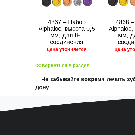
4867 – Набор
4868 –
Alphaloc, высота 0,5
Alphaloc,
мм, для IH-
мм, д
соединения
соеди
цена уточняется
цена ут
<< вернуться в раздел
Не забывайте вовремя лечить з
Дону.