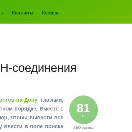
Контакты
Корзина
 IH-соединения
стов-на-Дону
глазами,
81
тном порядке. Вместе с
/ 100
ер, чтобы вывести все
у ввести в поле поиска
SEO оценка