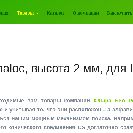
вная
Товары
Каталог
О компании
Как купить
haloc, высота 2 мм, для
бходимые вам товары компании
Альфа Био Ро
е и учитывая то, что они расположены а алфави
ться нашим мощным механизмом поиска. Наприм
го конического соединения CS достаточно сраз