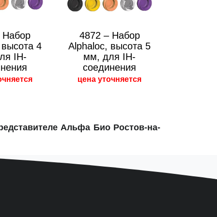
– Набор
4872 – Набор
, высота 4
Alphaloc, высота 5
ля IH-
мм, для IH-
инения
соединения
очняется
цена уточняется
редставителе Альфа Био Ростов-на-