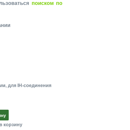
ользоваться
поиском по
ании
мм, для IH-соединения
ину
в корзину