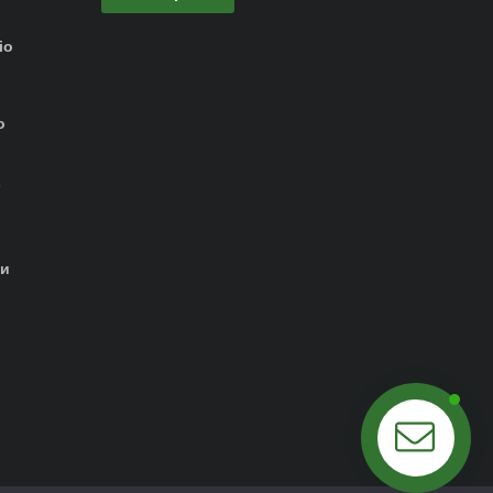
io
о
-
ти
Побеседуем?