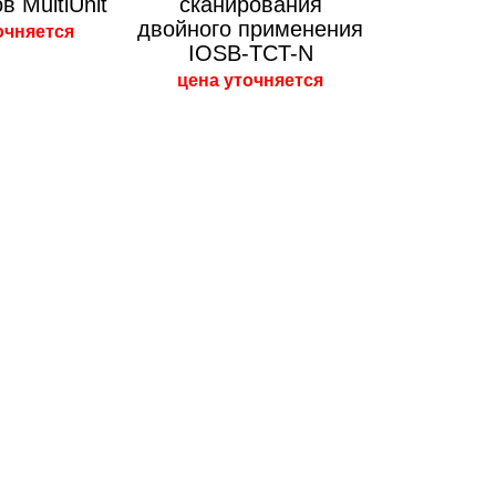
в MultiUnit
сканирования
двойного применения
очняется
IOSB-TCT-N
цена уточняется