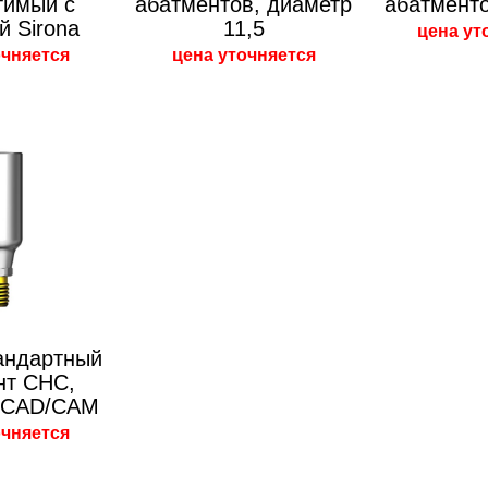
тимый с
абатментов, диаметр
абатменто
й Sirona
11,5
цена ут
очняется
цена уточняется
андартный
нт CHC,
а CAD/CAM
очняется