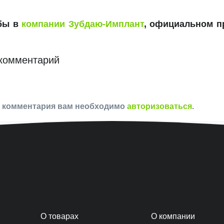
убы в
компании Зубдаю-Имплант
, официальном п
комментарий
и комментария вам необходимо
авторизоваться
.
О товарах
О компании