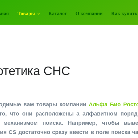
вная
Товары
Каталог
О компании
Как купить
отетика CHC
ходимые вам товары компании
Альфа Био Росто
то, что они расположены а алфавитном поряд
 механизмом поиска. Например, чтобы выве
ия CS достаточно сразу ввести в поле поиска час