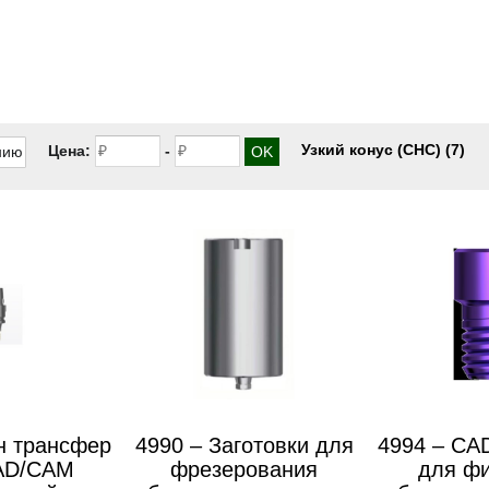
Узкий конус (CHС)
(7)
Цена:
-
н трансфер
4990 – Заготовки для
4994 – CA
AD/CAM
фрезерования
для ф