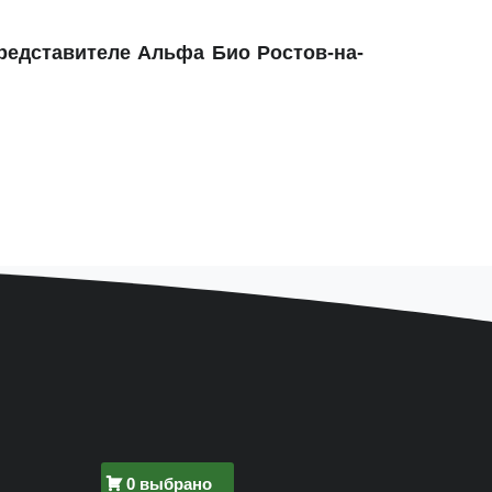
редставителе Альфа Био Ростов-на-
0 выбрано