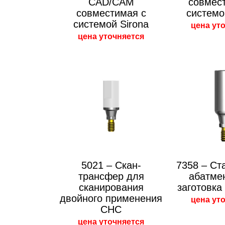
CAD/CAM
совмес
совместимая с
системо
системой Sirona
цена ут
цена уточняется
5021 – Cкан-
7358 – Ст
трансфер для
абатме
сканирования
заготовк
двойного применения
цена ут
CHC
цена уточняется