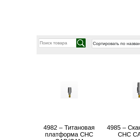
4982 – Титановая
4985 – Ска
платформа CHC
CHC C