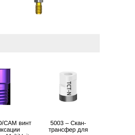
D/CAM винт
5003 – Cкан-
иксации
трансфер для