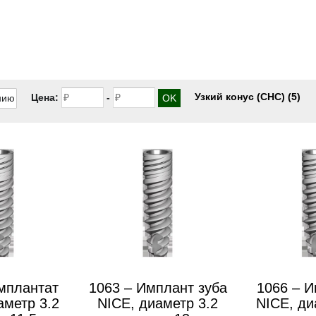
Узкий конус (CHС)
(5)
Цена:
-
мплантат
1063 – Имплант зуба
1066 – 
аметр 3.2
NICE, диаметр 3.2
NICE, ди