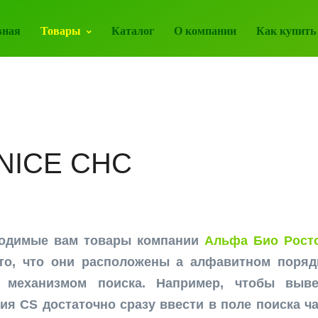
вная
Товары
Каталог
О компании
Как купить
 NICE CHC
ходимые вам товары компании
Альфа Био Росто
то, что они расположены а алфавитном поряд
 механизмом поиска. Например, чтобы выве
ия CS достаточно сразу ввести в поле поиска час