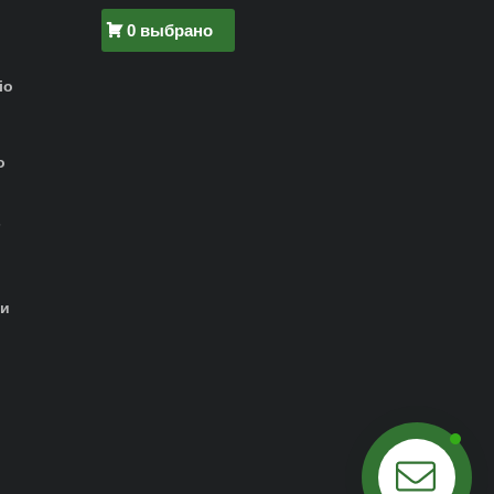
0 выбрано
io
о
-
ти