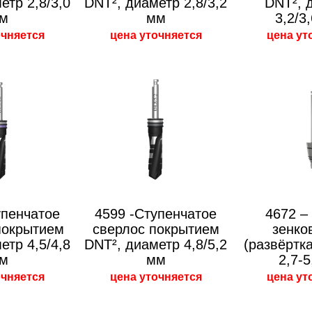
етр 2,8/3,0
DNT², диаметр 2,8/3,2
DNT², 
м
мм
3,2/3
очняется
цена уточняется
цена ут
упенчатое
4599 -Ступенчатое
4672 –
покрытием
сверлос покрытием
зенко
етр 4,5/4,8
DNT², диаметр 4,8/5,2
(развёртк
м
мм
2,7-
очняется
цена уточняется
цена ут