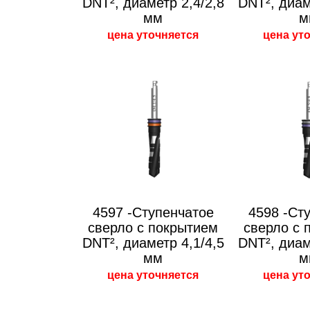
DNT², диаметр 2,4/2,8
DNT², диам
мм
м
цена уточняется
цена ут
4597 -Ступенчатое
4598 -Ст
сверло с покрытием
сверло с 
DNT², диаметр 4,1/4,5
DNT², диам
мм
м
цена уточняется
цена ут