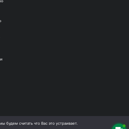
io
о
-
ти
ы будем считать что Вас это устраивает.