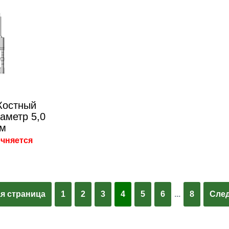
Костный
аметр 5,0
м
очняется
я страница
1
2
3
4
5
6
...
8
След