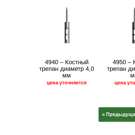
4940 – Костный
4950 – 
трепан диаметр 4,0
трепан ди
мм
м
цена уточняется
цена ут
« Предыдуща