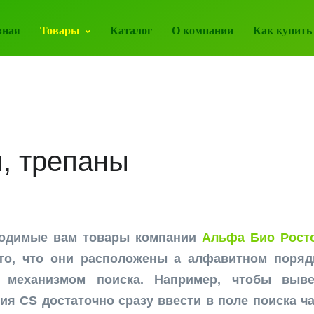
вная
Товары
Каталог
О компании
Как купить
, трепаны
ходимые вам товары компании
Альфа Био Росто
то, что они расположены а алфавитном поряд
 механизмом поиска. Например, чтобы выве
ия CS достаточно сразу ввести в поле поиска час