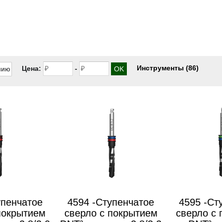
Инструменты
(86)
Цена:
-
упенчатое
4594 -Ступенчатое
4595 -Ст
покрытием
сверло с покрытием
сверло с