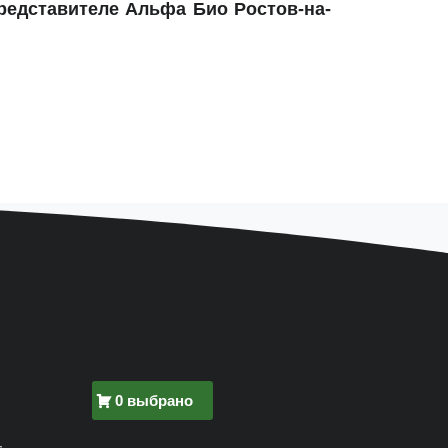
редставителе Альфа Био Ростов-на-
0 выбрано