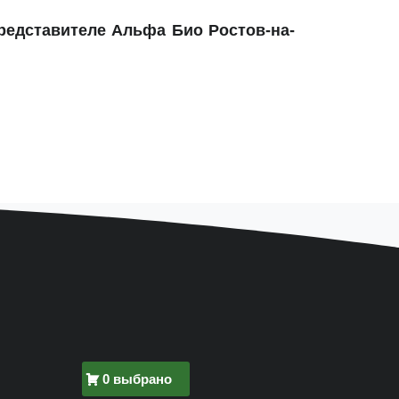
редставителе Альфа Био Ростов-на-
0 выбрано