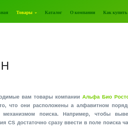
вная
Товары
Каталог
О компании
Как купить
IH
ходимые вам товары компании
Альфа Био Росто
то, что они расположены а алфавитном поряд
 механизмом поиска. Например, чтобы выве
ия CS достаточно сразу ввести в поле поиска час