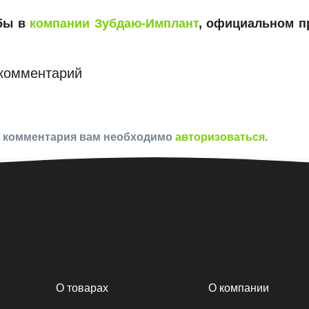
убы в
компании Зубдаю-Имплант
, официальном п
комментарий
и комментария вам необходимо
авторизоваться
.
О товарах
О компании