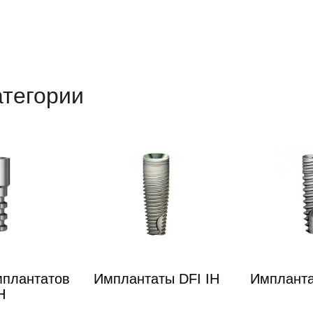
атегории
мплантатов
Имплантаты DFI IH
Импланта
H