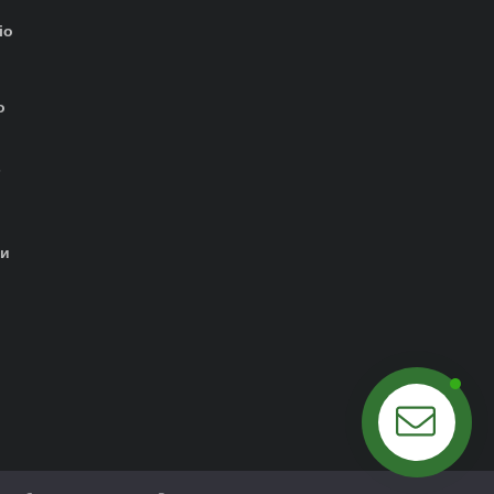
io
о
-
ти
Побеседуем?