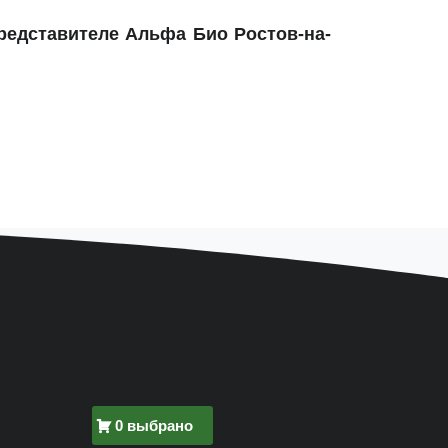
редставителе Альфа Био Ростов-на-
0 выбрано