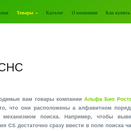
вная
Товары
Каталог
О компании
Как купить
 CHС
ходимые вам товары компании
Альфа Био Росто
то, что они расположены а алфавитном поряд
 механизмом поиска. Например, чтобы выве
ия CS достаточно сразу ввести в поле поиска час