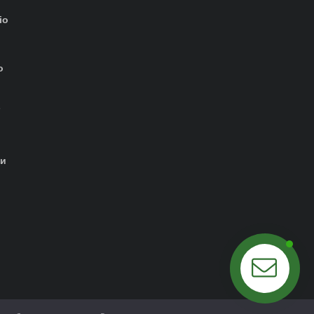
io
о
-
ти
Побеседуем?