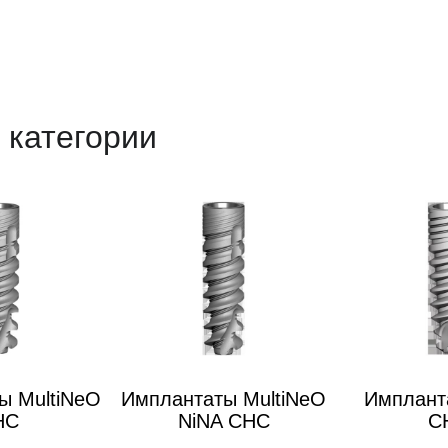
 категории
ы MultiNeO
Имплантаты MultiNeO
Имплант
HC
NiNA CHC
C