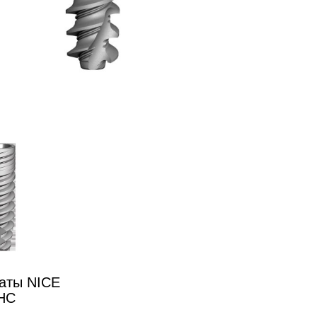
аты NICE
HC