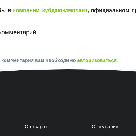
убы в
компании Зубдаю-Имплант
, официальном п
комментарий
и комментария вам необходимо
авторизоваться
.
О товарах
О компании